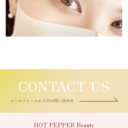
CONTACT US
メールフォームからのお問い合わせ
HOT PEPPER Beauty